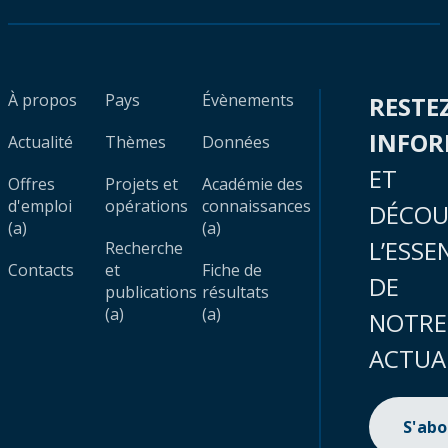
À propos
Pays
Évènements
RESTE
INFO
Actualité
Thèmes
Données
ET
Offres
Projets et
Académie des
d'emploi
opérations
connaissances
DÉCOU
(a)
(a)
L’ESSE
Recherche
Contacts
et
Fiche de
DE
publications
résultats
(a)
(a)
NOTRE
ACTUA
S'ab