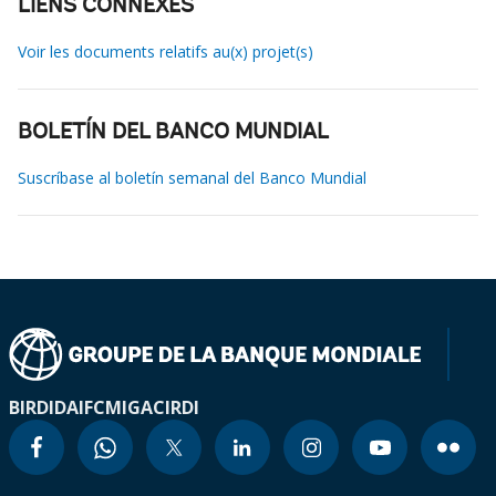
LIENS CONNEXES
Voir les documents relatifs au(x) projet(s)
BOLETÍN DEL BANCO MUNDIAL
Suscríbase al boletín semanal del Banco Mundial
BIRD
IDA
IFC
MIGA
CIRDI