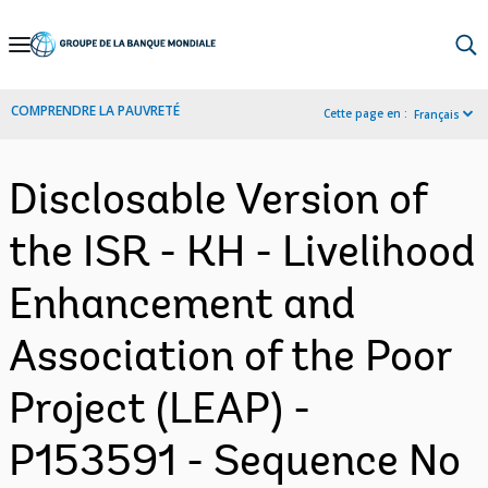
Skip
to
Main
COMPRENDRE LA PAUVRETÉ
Cette page en :
Français
Navigation
Disclosable Version of
the ISR - KH - Livelihood
Enhancement and
Association of the Poor
Project (LEAP) -
P153591 - Sequence No