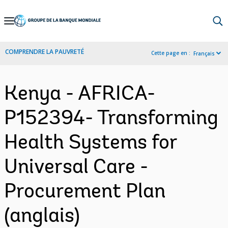
Skip
to
Main
COMPRENDRE LA PAUVRETÉ
Cette page en :
Français
Navigation
Kenya - AFRICA-
P152394- Transforming
Health Systems for
Universal Care -
Procurement Plan
(anglais)