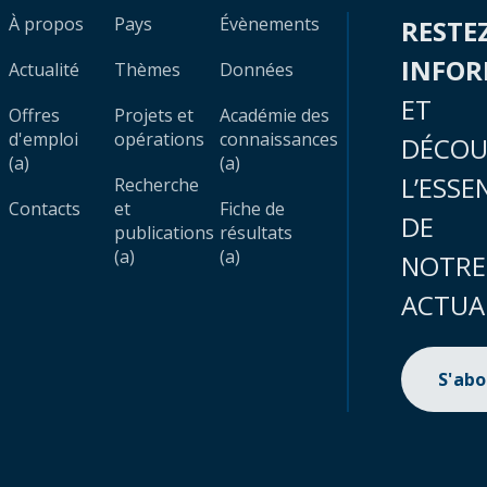
À propos
Pays
Évènements
RESTE
INFO
Actualité
Thèmes
Données
ET
Offres
Projets et
Académie des
d'emploi
opérations
connaissances
DÉCOU
(a)
(a)
L’ESSE
Recherche
Contacts
et
Fiche de
DE
publications
résultats
(a)
(a)
NOTRE
ACTUA
S'ab