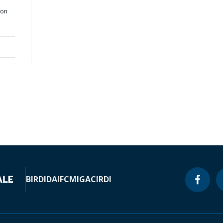
ion
BIRD
IDA
IFC
MIGA
CIRDI