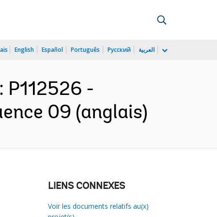
ais
English
Español
Português
Русский
العربية
: P112526 -
ence 09 (anglais)
LIENS CONNEXES
Voir les documents relatifs au(x)
projet(s)