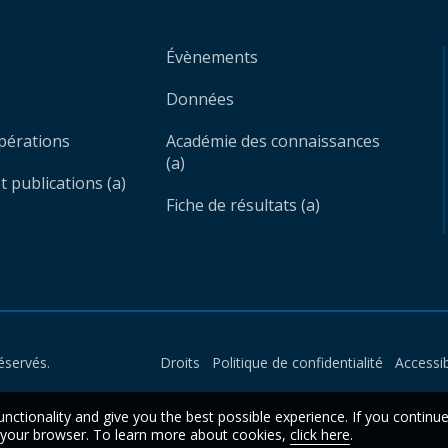
Évènements
Données
opérations
Académie des connaissances
(a)
 publications (a)
Fiche de résultats (a)
éservés.
Droits
Politique de confidentialité
Accessib
unctionality and give you the best possible experience. If you continu
n your browser. To learn more about cookies,
click here
.