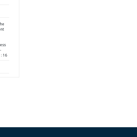
the
ent
ness
-
: 16