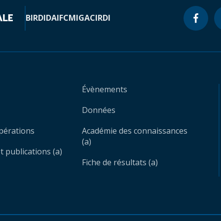
BIRD
IDA
IFC
MIGA
CIRDI
Évènements
Données
opérations
Académie des connaissances
(a)
 publications (a)
Fiche de résultats (a)