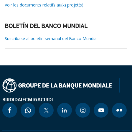
Voir les documents relatifs au(x) projet(s)
BOLETÍN DEL BANCO MUNDIAL
Suscríbase al boletín semanal del Banco Mundial
BIRD
IDA
IFC
MIGA
CIRDI