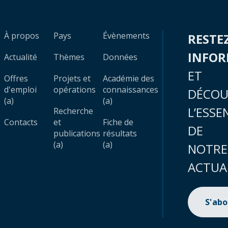
À propos
Pays
Évènements
RESTE
INFO
Actualité
Thèmes
Données
ET
Offres
Projets et
Académie des
d'emploi
opérations
connaissances
DÉCOU
(a)
(a)
L’ESSE
Recherche
Contacts
et
Fiche de
DE
publications
résultats
(a)
(a)
NOTRE
ACTUA
S'ab