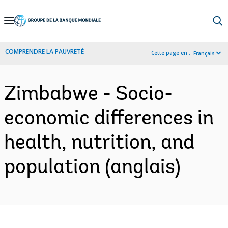
Skip
to
Main
COMPRENDRE LA PAUVRETÉ
Cette page en :
Français
Navigation
Zimbabwe - Socio-
economic differences in
health, nutrition, and
population (anglais)