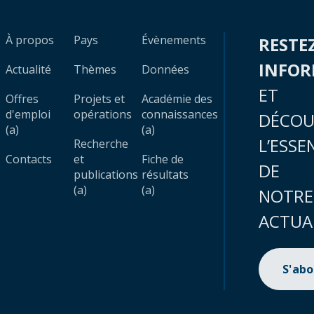
À propos
Pays
Évènements
RESTE
INFO
Actualité
Thèmes
Données
ET
Offres
Projets et
Académie des
d'emploi
opérations
connaissances
DÉCOU
(a)
(a)
L’ESSE
Recherche
Contacts
et
Fiche de
DE
publications
résultats
(a)
(a)
NOTRE
ACTUA
S'ab