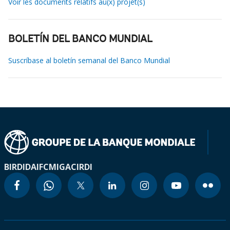
Voir les documents relatifs au(x) projet(s)
BOLETÍN DEL BANCO MUNDIAL
Suscríbase al boletín semanal del Banco Mundial
BIRD
IDA
IFC
MIGA
CIRDI