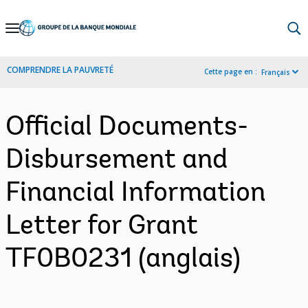
Skip
to
Main
COMPRENDRE LA PAUVRETÉ
Cette page en :
Français
Navigation
Official Documents-
Disbursement and
Financial Information
Letter for Grant
TF0B0231 (anglais)