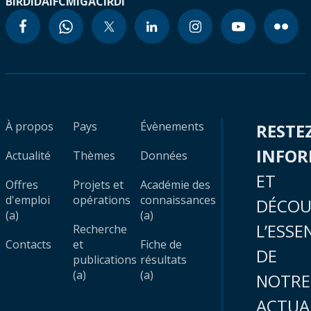
BIRD
IDA
IFC
MIGA
CIRDI
À propos
Pays
Évènements
RESTE
INFO
Actualité
Thèmes
Données
ET
Offres
Projets et
Académie des
d'emploi
opérations
connaissances
DÉCOU
(a)
(a)
L’ESSE
Recherche
Contacts
et
Fiche de
DE
publications
résultats
(a)
(a)
NOTRE
ACTUA