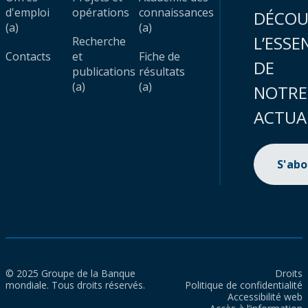
d'emploi
opérations
connaissances
DÉCOU
(a)
(a)
L’ESSE
Recherche
Contacts
et
Fiche de
DE
publications
résultats
(a)
(a)
NOTRE
ACTUA
S'ab
© 2025 Groupe de la Banque
Droits
mondiale. Tous droits réservés.
Politique de confidentialité
Accessibilité web