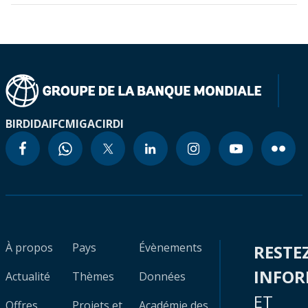
BIRD
IDA
IFC
MIGA
CIRDI
À propos
Pays
Évènements
RESTE
INFO
Actualité
Thèmes
Données
ET
Offres
Projets et
Académie des