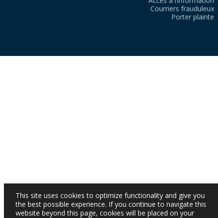
Accès à l’information
Courriers frauduleux
Porter plainte
This site uses cookies to optimize functionality and give you
the best possible experience. If you continue to navigate this
website beyond this page, cookies will be placed on your