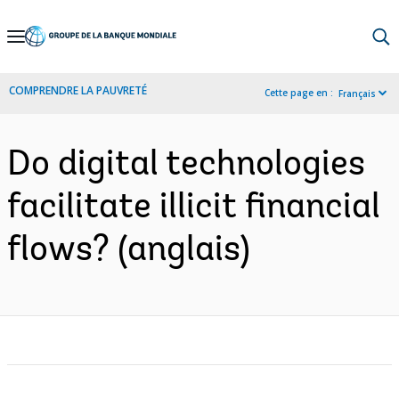
Skip
to
Main
COMPRENDRE LA PAUVRETÉ
Cette page en :
Français
Navigation
Do digital technologies
facilitate illicit financial
flows? (anglais)