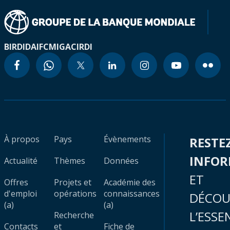
BIRD
IDA
IFC
MIGA
CIRDI
À propos
Pays
Évènements
RESTE
INFO
Actualité
Thèmes
Données
ET
Offres
Projets et
Académie des
d'emploi
opérations
connaissances
DÉCOU
(a)
(a)
L’ESSE
Recherche
Contacts
et
Fiche de