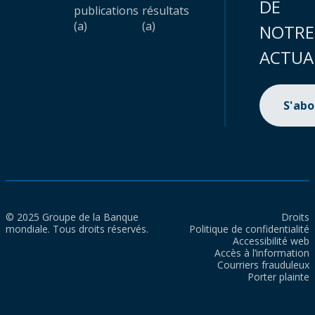
DE
publications
résultats
(a)
(a)
NOTRE
ACTUA
S'ab
© 2025 Groupe de la Banque
Droits
mondiale. Tous droits réservés.
Politique de confidentialité
Accessibilité web
Accès à l’information
Courriers frauduleux
Porter plainte