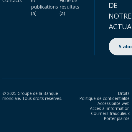
Contacts
et
Fiche de
DE
publications
résultats
(a)
(a)
NOTRE
ACTUA
S'ab
© 2025 Groupe de la Banque
Droits
mondiale. Tous droits réservés.
Politique de confidentialité
Accessibilité web
Accès à l’information
Courriers frauduleux
Porter plainte