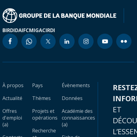
BIRD
IDA
IFC
MIGA
CIRDI
À propos
Pays
Évènements
RESTE
INFO
Actualité
Thèmes
Données
ET
Offres
Projets et
Académie des
d'emploi
opérations
connaissances
DÉCOU
(a)
(a)
L’ESSE
Recherche