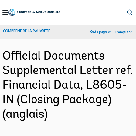
Skip
to
Main
COMPRENDRE LA PAUVRETÉ
Cette page en :
Français
Navigation
Official Documents-
Supplemental Letter ref.
Financial Data, L8605-
IN (Closing Package)
(anglais)