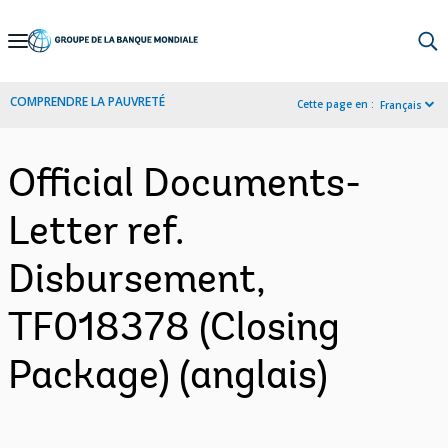
Skip
to
Main
COMPRENDRE LA PAUVRETÉ
Cette page en :
Français
Navigation
Official Documents-
Letter ref.
Disbursement,
TF018378 (Closing
Package) (anglais)