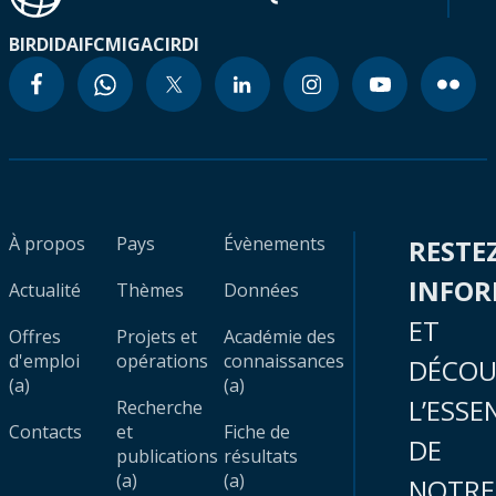
BIRD
IDA
IFC
MIGA
CIRDI
À propos
Pays
Évènements
RESTE
INFO
Actualité
Thèmes
Données
ET
Offres
Projets et
Académie des
d'emploi
opérations
connaissances
DÉCOU
(a)
(a)
L’ESSE
Recherche
Contacts
et
Fiche de
DE
publications
résultats
(a)
(a)
NOTRE