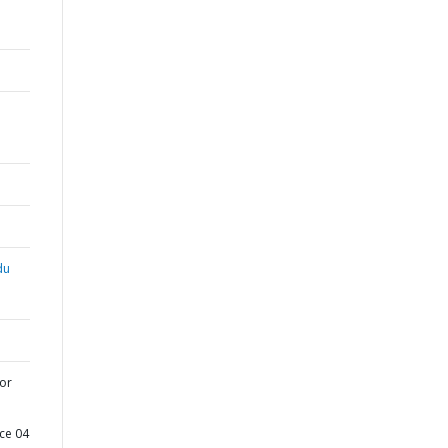
du
tor
ce 04