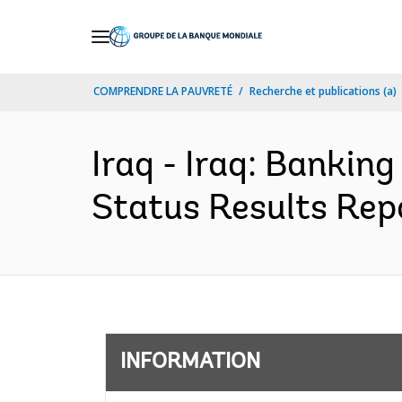
Skip
to
Main
COMPRENDRE LA PAUVRETÉ
Recherche et publications (a)
Navigation
Iraq - Iraq: Bankin
Status Results Repo
INFORMATION