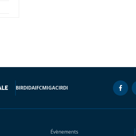
BIRD
IDA
IFC
MIGA
CIRDI
Évènements