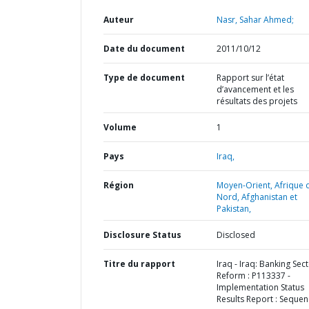
Auteur
Nasr, Sahar Ahmed;
Date du document
2011/10/12
Type de document
Rapport sur l’état
d’avancement et les
résultats des projets
Volume
1
Pays
Iraq,
Région
Moyen-Orient, Afrique 
Nord, Afghanistan et
Pakistan,
Disclosure Status
Disclosed
Titre du rapport
Iraq - Iraq: Banking Sec
Reform : P113337 -
Implementation Status
Results Report : Sequen