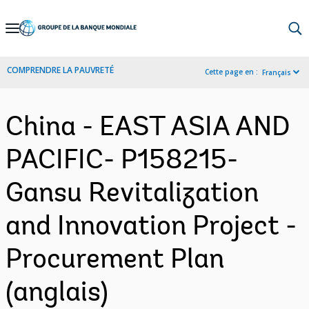
Skip
to
Main
COMPRENDRE LA PAUVRETÉ
Cette page en :
Français
Navigation
China - EAST ASIA AND
PACIFIC- P158215-
Gansu Revitalization
and Innovation Project -
Procurement Plan
(anglais)