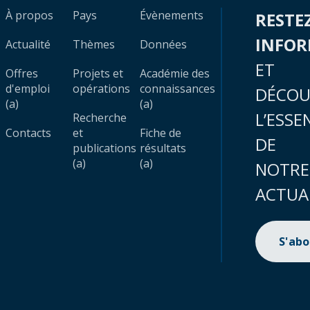
À propos
Pays
Évènements
RESTE
INFO
Actualité
Thèmes
Données
ET
Offres
Projets et
Académie des
d'emploi
opérations
connaissances
DÉCOU
(a)
(a)
L’ESSE
Recherche
Contacts
et
Fiche de
DE
publications
résultats
(a)
(a)
NOTRE
ACTUA
S'ab