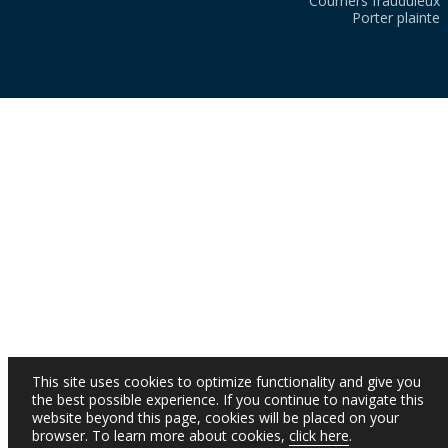
Courriers frauduleux
Porter plainte
This site uses cookies to optimize functionality and give you
the best possible experience. If you continue to navigate this
website beyond this page, cookies will be placed on your
browser. To learn more about cookies,
click here
.