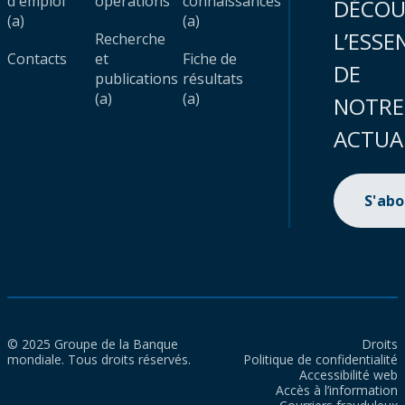
d'emploi
opérations
connaissances
DÉCOU
(a)
(a)
L’ESSE
Recherche
Contacts
et
Fiche de
DE
publications
résultats
(a)
(a)
NOTRE
ACTUA
S'ab
© 2025 Groupe de la Banque
Droits
mondiale. Tous droits réservés.
Politique de confidentialité
Accessibilité web
Accès à l’information