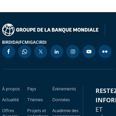
BIRD
IDA
IFC
MIGA
CIRDI
À propos
Pays
Évènements
RESTE
INFO
Actualité
Thèmes
Données
ET
Offres
Projets et
Académie des