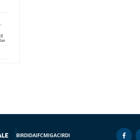
-
ng
lan
BIRD
IDA
IFC
MIGA
CIRDI