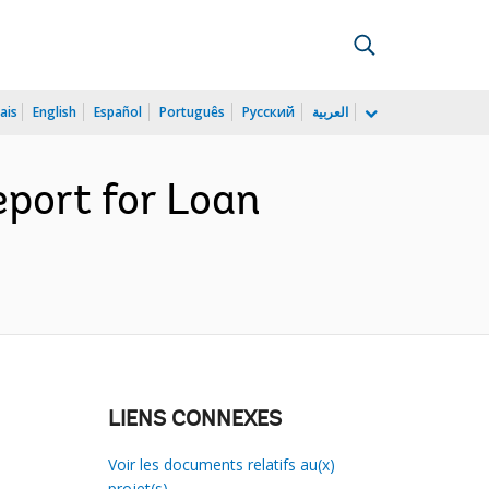
ais
English
Español
Português
Русский
العربية
port for Loan
LIENS CONNEXES
Voir les documents relatifs au(x)
projet(s)