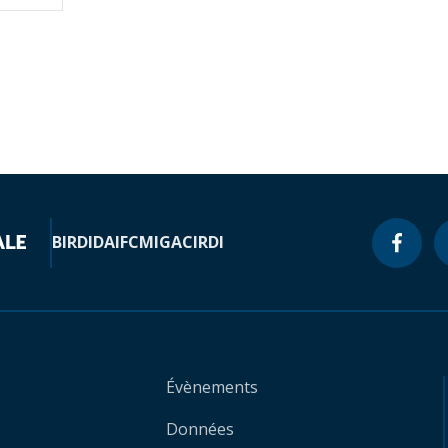
BIRD
IDA
IFC
MIGA
CIRDI
Évènements
Données