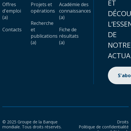
ET
Offres
Projets et
Académie des
d'emploi
opérations
connaissances
DÉCOU
(a)
(a)
L’ESSE
Recherche
Contacts
et
Fiche de
DE
publications
résultats
(a)
(a)
NOTRE
ACTUA
S'ab
© 2025 Groupe de la Banque
Droits
mondiale. Tous droits réservés.
Politique de confidentialité