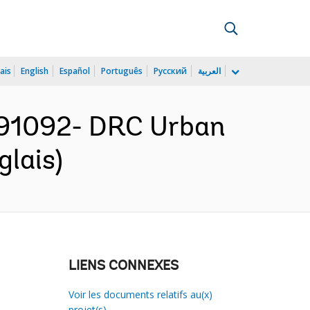
ais
English
Español
Português
Русский
العربية
091092- DRC Urban
glais)
LIENS CONNEXES
Voir les documents relatifs au(x)
projet(s)