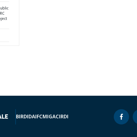
ublic
DRC
ject
BIRD
IDA
IFC
MIGA
CIRDI