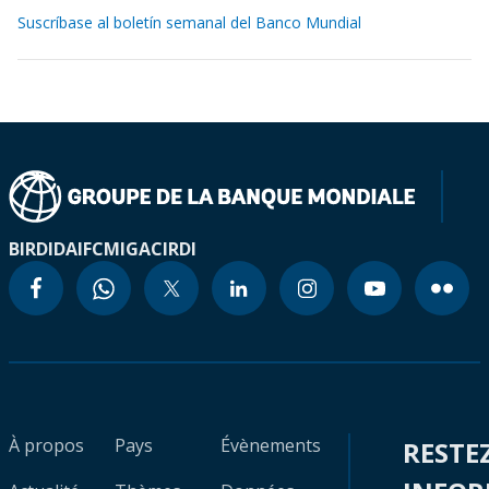
Suscríbase al boletín semanal del Banco Mundial
BIRD
IDA
IFC
MIGA
CIRDI
À propos
Pays
Évènements
RESTE