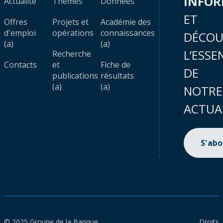
INFO
Actualité
Thèmes
Données
ET
Offres
Projets et
Académie des
d'emploi
opérations
connaissances
DÉCOU
(a)
(a)
L’ESSE
Recherche
Contacts
et
Fiche de
DE
publications
résultats
(a)
(a)
NOTRE
ACTUA
S'ab
© 2025 Groupe de la Banque
Droits