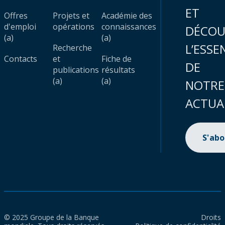
ET
Offres
Projets et
Académie des
d'emploi
opérations
connaissances
DÉCOU
(a)
(a)
L’ESSE
Recherche
Contacts
et
Fiche de
DE
publications
résultats
(a)
(a)
NOTRE
ACTUA
S'ab
© 2025 Groupe de la Banque
Droits