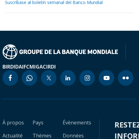
Suscríbase al boletín semanal del Banco Mundial
BIRD
IDA
IFC
MIGA
CIRDI
À propos
Pays
Évènements
RESTE
INFO
Actualité
Thèmes
Données