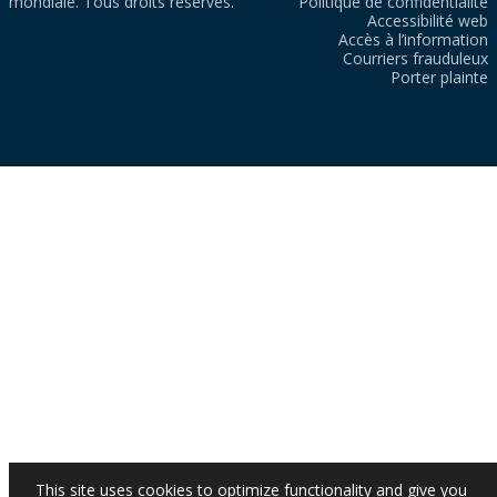
mondiale. Tous droits réservés.
Politique de confidentialité
Accessibilité web
Accès à l’information
Courriers frauduleux
Porter plainte
This site uses cookies to optimize functionality and give you