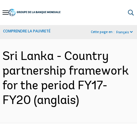
Skip
to
Main
COMPRENDRE LA PAUVRETÉ
Cette page en :
Français
Navigation
Sri Lanka - Country
partnership framework
for the period FY17-
FY20 (anglais)