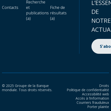
L’ESSE
Recherche
Contacts
et
Fiche de
DE
publications
résultats
(a)
(a)
NOTRE
ACTUA
S'ab
© 2025 Groupe de la Banque
Droits
mondiale. Tous droits réservés.
Politique de confidentialité
Accessibilité web
Accès à l’information
Courriers frauduleux
Porter plainte