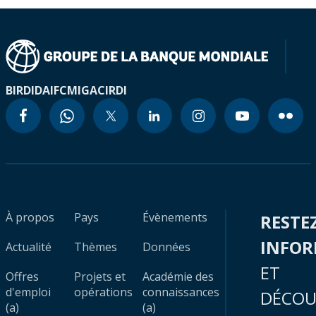
BIRD
IDA
IFC
MIGA
CIRDI
À propos
Pays
Évènements
RESTE
INFO
Actualité
Thèmes
Données
ET
Offres
Projets et
Académie des
d'emploi
opérations
connaissances
DÉCOU
(a)
(a)