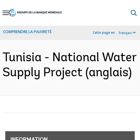
Skip
to
Main
COMPRENDRE LA PAUVRETÉ
Cette page en :
Français
Navigation
Tunisia - National Water
Supply Project (anglais)