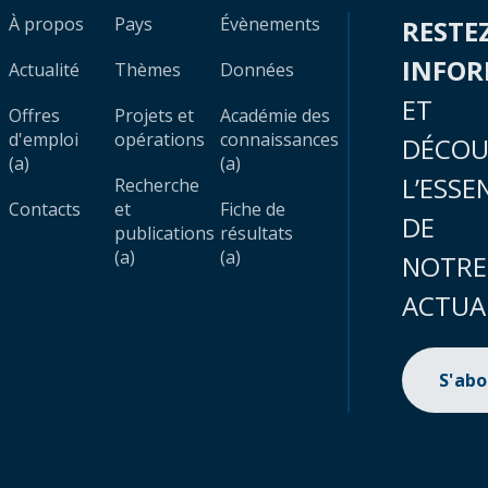
À propos
Pays
Évènements
RESTE
INFO
Actualité
Thèmes
Données
ET
Offres
Projets et
Académie des
d'emploi
opérations
connaissances
DÉCOU
(a)
(a)
L’ESSE
Recherche
Contacts
et
Fiche de
DE
publications
résultats
(a)
(a)
NOTRE
ACTUA
S'ab