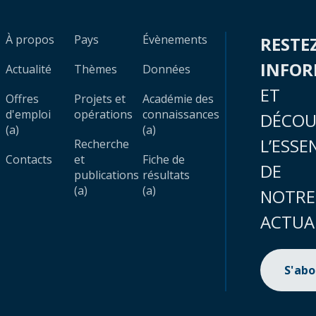
À propos
Pays
Évènements
RESTE
INFO
Actualité
Thèmes
Données
ET
Offres
Projets et
Académie des
d'emploi
opérations
connaissances
DÉCOU
(a)
(a)
L’ESSE
Recherche
Contacts
et
Fiche de
DE
publications
résultats
(a)
(a)
NOTRE
ACTUA
S'ab