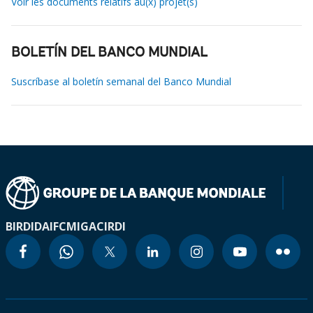
Voir les documents relatifs au(x) projet(s)
BOLETÍN DEL BANCO MUNDIAL
Suscríbase al boletín semanal del Banco Mundial
BIRD
IDA
IFC
MIGA
CIRDI