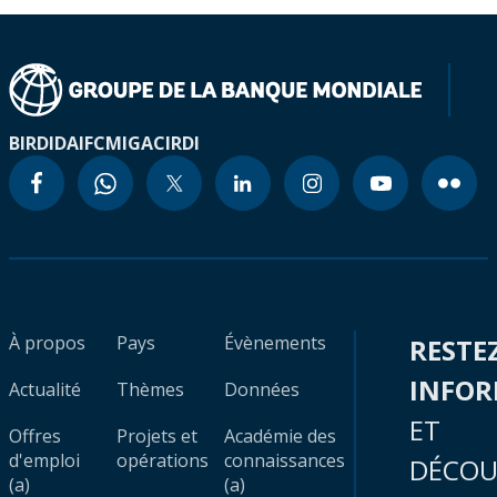
BIRD
IDA
IFC
MIGA
CIRDI
À propos
Pays
Évènements
RESTE
INFO
Actualité
Thèmes
Données
ET
Offres
Projets et
Académie des
d'emploi
opérations
connaissances
DÉCOU
(a)
(a)