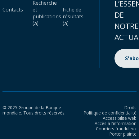
L’ESSE
Recherche
Contacts
et
Fiche de
DE
publications
résultats
(a)
(a)
NOTRE
ACTUA
S'ab
© 2025 Groupe de la Banque
Droits
mondiale. Tous droits réservés.
Politique de confidentialité
Accessibilité web
Accès à l’information
Courriers frauduleux
Porter plainte