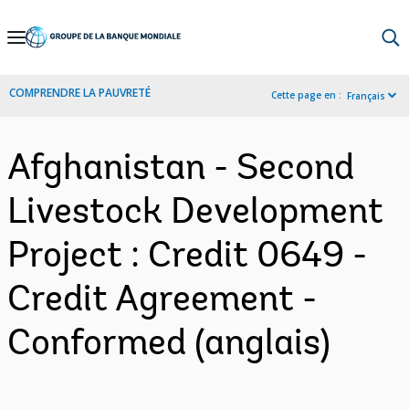
Skip
to
Main
COMPRENDRE LA PAUVRETÉ
Cette page en :
Français
Navigation
Afghanistan - Second
Livestock Development
Project : Credit 0649 -
Credit Agreement -
Conformed (anglais)