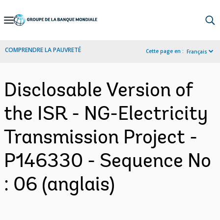
Skip
to
Main
COMPRENDRE LA PAUVRETÉ
Cette page en :
Français
Navigation
Disclosable Version of
the ISR - NG-Electricity
Transmission Project -
P146330 - Sequence No
: 06 (anglais)