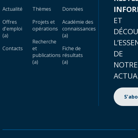
INFO
Actualité
Thèmes
Données
ET
Offres
Projets et
Académie des
d'emploi
opérations
connaissances
DÉCOU
(a)
(a)
L’ESSE
Recherche
Contacts
et
Fiche de
DE
publications
résultats
(a)
(a)
NOTRE
ACTUA
S'ab