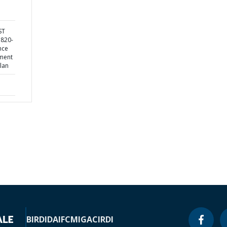
ST
7820-
nce
ement
lan
BIRD
IDA
IFC
MIGA
CIRDI