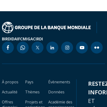
BIRD
IDA
IFC
MIGA
CIRDI
À propos
Pays
Évènements
RESTE
INFO
Actualité
Thèmes
Données
ET
Offres
Projets et
Académie des