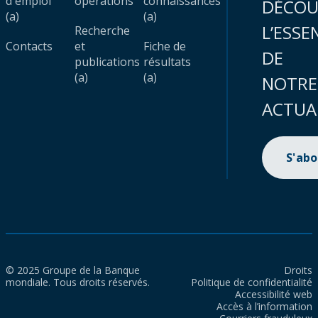
d'emploi
opérations
connaissances
DÉCOU
(a)
(a)
L’ESSE
Recherche
Contacts
et
Fiche de
DE
publications
résultats
(a)
(a)
NOTRE
ACTUA
S'ab
© 2025 Groupe de la Banque
Droits
mondiale. Tous droits réservés.
Politique de confidentialité
Accessibilité web
Accès à l’information