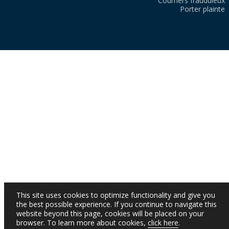
Courriers frauduleux
Porter plainte
This site uses cookies to optimize functionality and give you
the best possible experience. If you continue to navigate this
website beyond this page, cookies will be placed on your
browser. To learn more about cookies,
click here
.