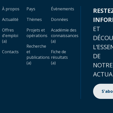
À propos
Pays
Évènements
RESTE
INFO
Actualité
Thèmes
Données
ET
Offres
Projets et
Académie des
d'emploi
opérations
connaissances
DÉCOU
(a)
(a)
L’ESSE
Recherche
Contacts
et
Fiche de
DE
publications
résultats
(a)
(a)
NOTRE
ACTUA
S'ab