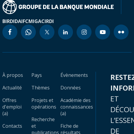
BIRD
IDA
IFC
MIGA
CIRDI
À propos
Pays
Évènements
RESTE
INFO
Actualité
Thèmes
Données
ET
Offres
Projets et
Académie des
d'emploi
opérations
connaissances
DÉCOU
(a)
(a)
L’ESSE
Recherche
Contacts
et
Fiche de
DE
publications
résultats