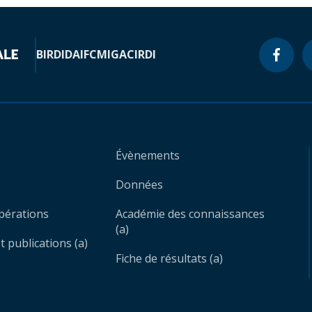
BIRD
IDA
IFC
MIGA
CIRDI
Évènements
Données
opérations
Académie des connaissances
(a)
 publications (a)
Fiche de résultats (a)