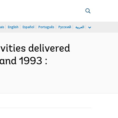
ais
English
Español
Português
Русский
العربية
vities delivered
 and 1993 :