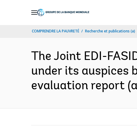
Skip
to
Main
COMPRENDRE LA PAUVRETÉ
Recherche et publications (a)
Navigation
The Joint EDI-FASID
under its auspices 
evaluation report (a