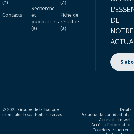
(a)
(a)
L’ESSE
Recherche
Contacts
et
Fiche de
DE
publications
résultats
(a)
(a)
NOTRE
ACTUA
S'ab
© 2025 Groupe de la Banque
Droits
mondiale. Tous droits réservés.
Politique de confidentialité
Accessibilité web
Accès à l’information
Courriers frauduleux