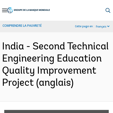
Skip
to
Main
COMPRENDRE LA PAUVRETÉ
Cette page en :
Français
Navigation
India - Second Technical
Engineering Education
Quality Improvement
Project (anglais)