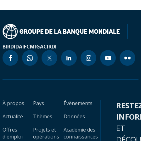
BIRD
IDA
IFC
MIGA
CIRDI
À propos
Pays
Évènements
RESTE
INFO
Actualité
Thèmes
Données
ET
Offres
Projets et
Académie des
d'emploi
opérations
connaissances
DÉCOU