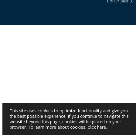
Porter plainte
This site uses cookies to optimize functionality and give you
the best possible experience. If you continue to navigate this
website beyond this page, cookies will be placed on your
browser. To learn more about cookies,
click here
.