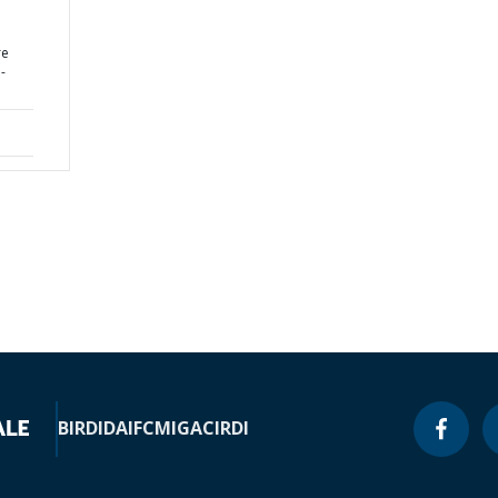
re
-
BIRD
IDA
IFC
MIGA
CIRDI