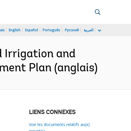
ais
English
Español
Português
Русский
العربية
Irrigation and
ment Plan (anglais)
LIENS CONNEXES
Voir les documents relatifs au(x)
projet(s)