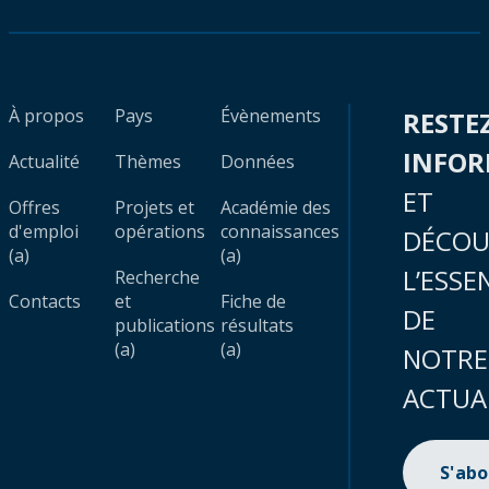
À propos
Pays
Évènements
RESTE
INFO
Actualité
Thèmes
Données
ET
Offres
Projets et
Académie des
d'emploi
opérations
connaissances
DÉCOU
(a)
(a)
L’ESSE
Recherche
Contacts
et
Fiche de
DE
publications
résultats
(a)
(a)
NOTRE
ACTUA
S'ab