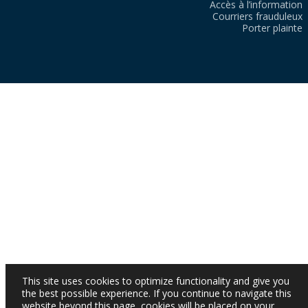
Accès à l’information
Courriers frauduleux
Porter plainte
This site uses cookies to optimize functionality and give you
the best possible experience. If you continue to navigate this
website beyond this page, cookies will be placed on your