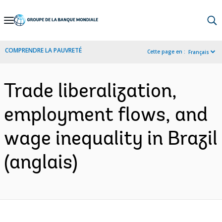
Skip
to
Main
COMPRENDRE LA PAUVRETÉ
Cette page en :
Français
Navigation
Trade liberalization,
employment flows, and
wage inequality in Brazil
(anglais)