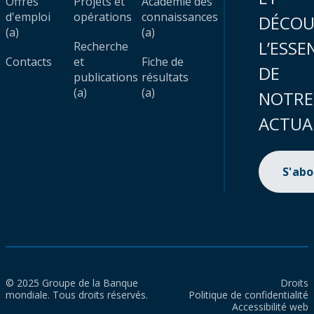
Offres
Projets et
Académie des
d'emploi
opérations
connaissances
DÉCOU
(a)
(a)
L’ESSE
Recherche
Contacts
et
Fiche de
DE
publications
résultats
(a)
(a)
NOTRE
ACTUA
S'ab
© 2025 Groupe de la Banque
Droits
mondiale. Tous droits réservés.
Politique de confidentialité
Accessibilité web