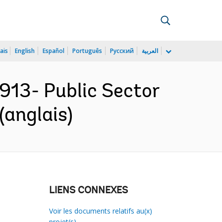
ais
English
Español
Português
Русский
العربية
3- Public Sector
(anglais)
LIENS CONNEXES
Voir les documents relatifs au(x)
projet(s)