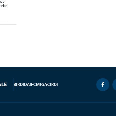
ation
t Plan
BIRD
IDA
IFC
MIGA
CIRDI