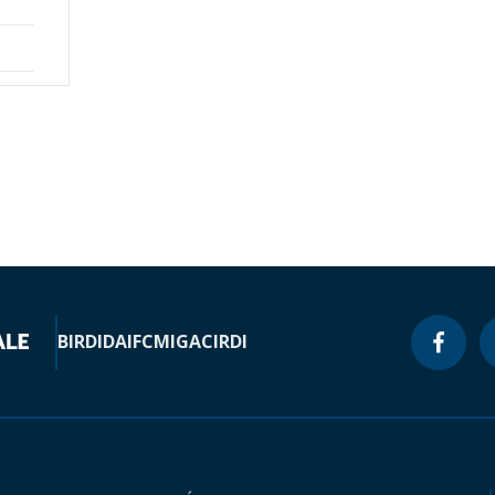
BIRD
IDA
IFC
MIGA
CIRDI