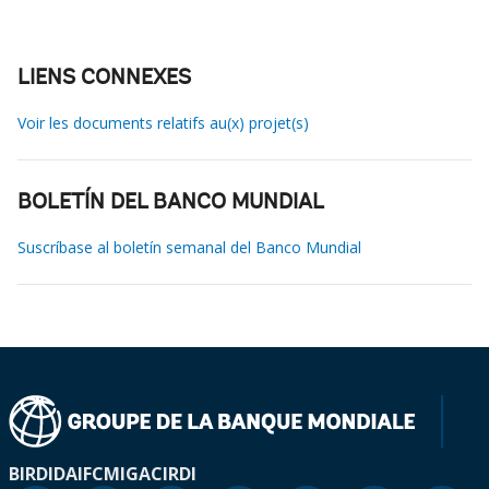
LIENS CONNEXES
Voir les documents relatifs au(x) projet(s)
BOLETÍN DEL BANCO MUNDIAL
Suscríbase al boletín semanal del Banco Mundial
BIRD
IDA
IFC
MIGA
CIRDI