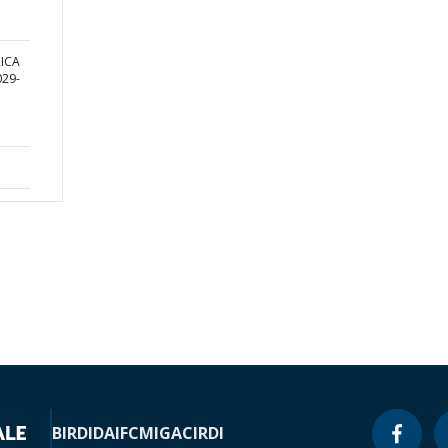
RICA
29-
BIRD
IDA
IFC
MIGA
CIRDI