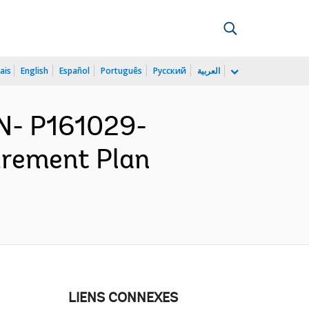
ais
English
Español
Português
Русский
العربية
N- P161029-
curement Plan
LIENS CONNEXES