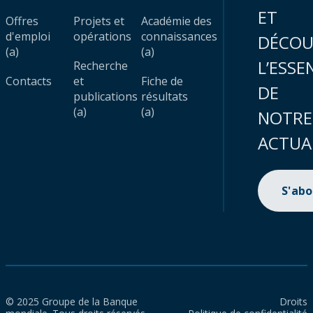
ET
Offres
Projets et
Académie des
d'emploi
opérations
connaissances
DÉCOU
(a)
(a)
L’ESSE
Recherche
Contacts
et
Fiche de
DE
publications
résultats
(a)
(a)
NOTRE
ACTUA
S'ab
© 2025 Groupe de la Banque
Droits