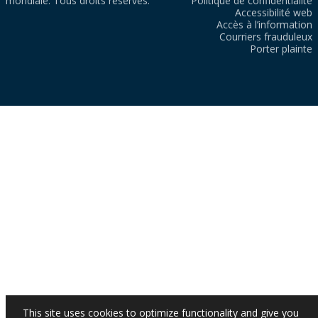
mondiale. Tous droits réservés.
Politique de confidentialité
Accessibilité web
Accès à l’information
Courriers frauduleux
Porter plainte
This site uses cookies to optimize functionality and give you