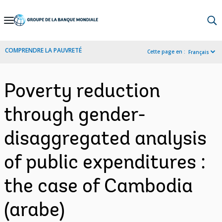
Skip
to
Main
COMPRENDRE LA PAUVRETÉ
Cette page en :
Français
Navigation
Poverty reduction
through gender-
disaggregated analysis
of public expenditures :
the case of Cambodia
(arabe)