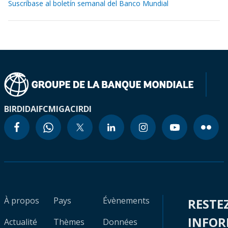
Suscríbase al boletín semanal del Banco Mundial
BIRD
IDA
IFC
MIGA
CIRDI
À propos
Pays
Évènements
RESTE
INFO
Actualité
Thèmes
Données