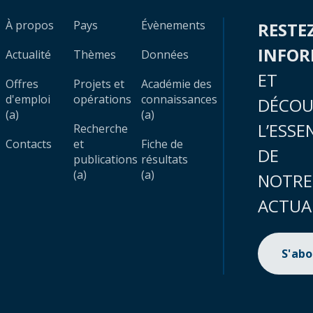
À propos
Pays
Évènements
RESTE
INFO
Actualité
Thèmes
Données
ET
Offres
Projets et
Académie des
d'emploi
opérations
connaissances
DÉCOU
(a)
(a)
L’ESSE
Recherche
Contacts
et
Fiche de
DE
publications
résultats
(a)
(a)
NOTRE
ACTUA
S'ab