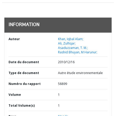
INFORMATION
Auteur
Khan, Iqbal Alam;
Ali, Zulfiqar;
Asaduzzaman, T. M.;
Rashid Bhuyan, M Harunur;
Date du document
2010/12/16
Type de document
Autre étude environnementale
Numéro du rapport
58899
Volume
1
Total Volume(s)
1