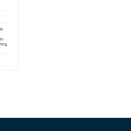
de
 to
ting,