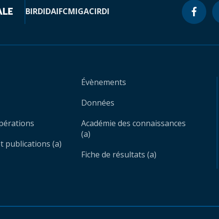
BIRD
IDA
IFC
MIGA
CIRDI
Évènements
Données
opérations
Académie des connaissances
(a)
 publications (a)
Fiche de résultats (a)