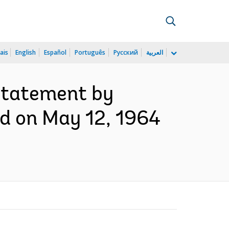
ais
English
Español
Português
Русский
العربية
 statement by
ld on May 12, 1964