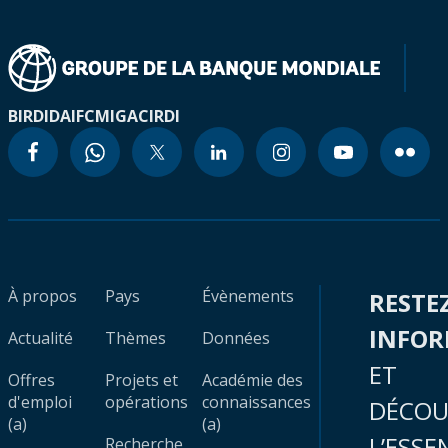
BIRD
IDA
IFC
MIGA
CIRDI
À propos
Pays
Évènements
RESTE
INFO
Actualité
Thèmes
Données
ET
Offres
Projets et
Académie des
d'emploi
opérations
connaissances
DÉCOU
(a)
(a)
L’ESSE
Recherche