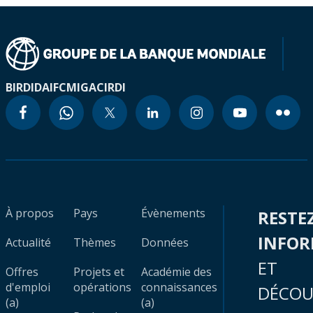
BIRD
IDA
IFC
MIGA
CIRDI
À propos
Pays
Évènements
RESTE
INFO
Actualité
Thèmes
Données
ET
Offres
Projets et
Académie des
d'emploi
opérations
connaissances
DÉCOU
(a)
(a)