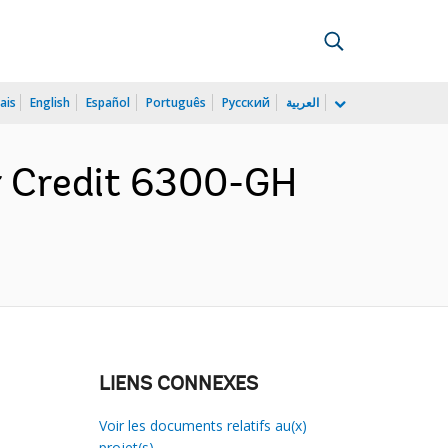
ais
English
Español
Português
Русский
العربية
r Credit 6300-GH
LIENS CONNEXES
Voir les documents relatifs au(x)
projet(s)