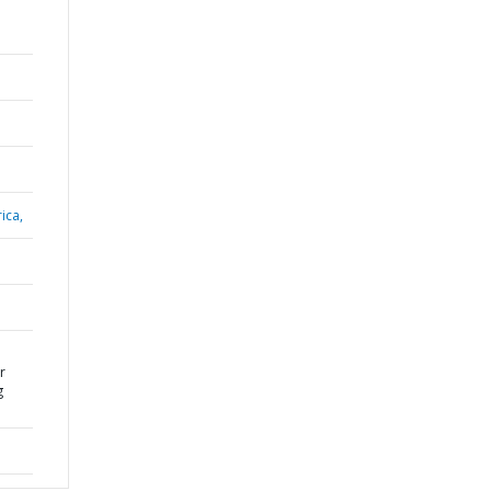
ica,
r
g