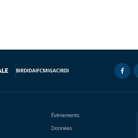
BIRD
IDA
IFC
MIGA
CIRDI
Évènements
Données