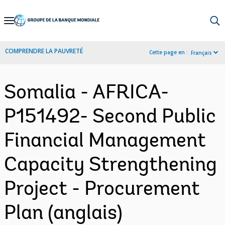
Skip
to
Main
COMPRENDRE LA PAUVRETÉ
Cette page en :
Français
Navigation
Somalia - AFRICA-
P151492- Second Public
Financial Management
Capacity Strengthening
Project - Procurement
Plan (anglais)