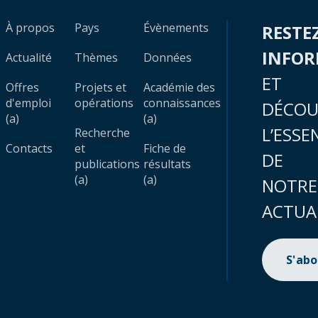
À propos
Pays
Évènements
RESTE
INFO
Actualité
Thèmes
Données
ET
Offres
Projets et
Académie des
d'emploi
opérations
connaissances
DÉCOU
(a)
(a)
L’ESSE
Recherche
Contacts
et
Fiche de
DE
publications
résultats
(a)
(a)
NOTRE
ACTUA
S'ab