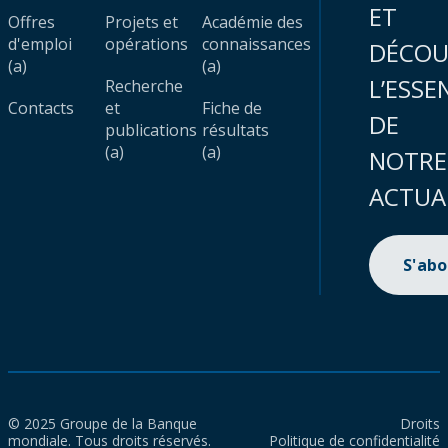
ET
Offres
Projets et
Académie des
d'emploi
opérations
connaissances
DÉCOU
(a)
(a)
L’ESSE
Recherche
Contacts
et
Fiche de
DE
publications
résultats
(a)
(a)
NOTRE
ACTUA
S'ab
© 2025 Groupe de la Banque
Droits
mondiale. Tous droits réservés.
Politique de confidentialité