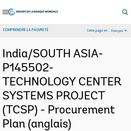
Skip
to
Main
COMPRENDRE LA PAUVRETÉ
Cette page en :
Français
Navigation
India/SOUTH ASIA-
P145502-
TECHNOLOGY CENTER
SYSTEMS PROJECT
(TCSP) - Procurement
Plan (anglais)