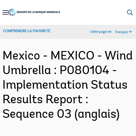
Skip
to
Main
COMPRENDRE LA PAUVRETÉ
Cette page en :
Français
Navigation
Mexico - MEXICO - Wind
Umbrella : P080104 -
Implementation Status
Results Report :
Sequence 03 (anglais)