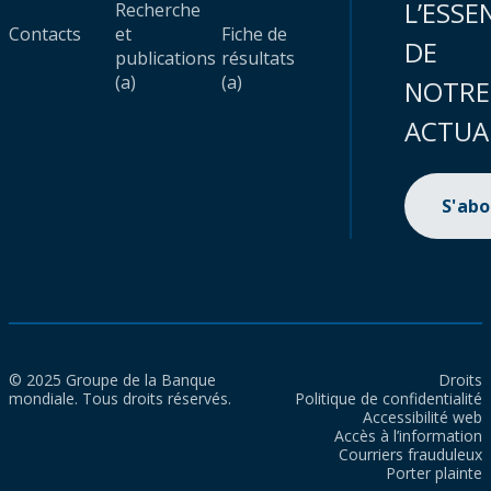
L’ESSE
Recherche
Contacts
et
Fiche de
DE
publications
résultats
(a)
(a)
NOTRE
ACTUA
S'ab
© 2025 Groupe de la Banque
Droits
mondiale. Tous droits réservés.
Politique de confidentialité
Accessibilité web
Accès à l’information
Courriers frauduleux
Porter plainte