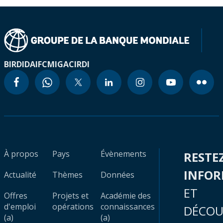
BIRD
IDA
IFC
MIGA
CIRDI
À propos
Pays
Évènements
RESTE
INFO
Actualité
Thèmes
Données
ET
Offres
Projets et
Académie des
d'emploi
opérations
connaissances
DÉCOU
(a)
(a)