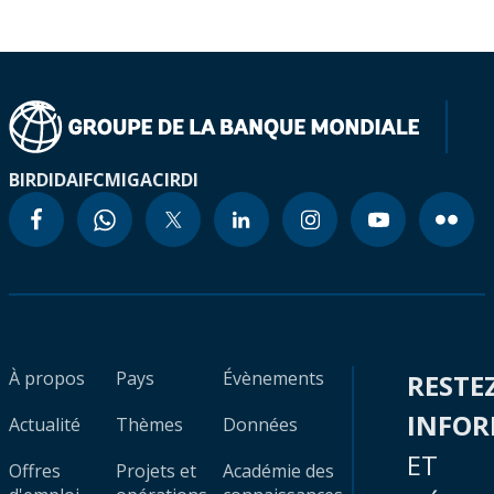
BIRD
IDA
IFC
MIGA
CIRDI
À propos
Pays
Évènements
RESTE
INFO
Actualité
Thèmes
Données
ET
Offres
Projets et
Académie des