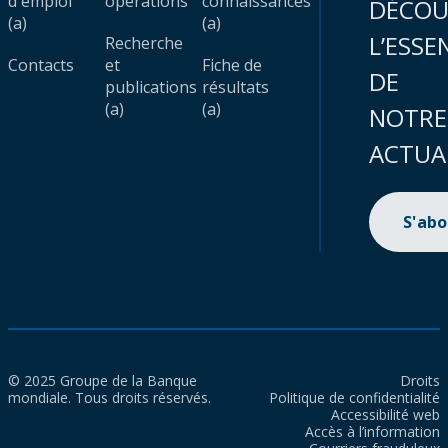
d'emploi
opérations
connaissances
DÉCOU
(a)
(a)
L’ESSE
Recherche
Contacts
et
Fiche de
DE
publications
résultats
(a)
(a)
NOTRE
ACTUA
S'ab
© 2025 Groupe de la Banque
Droits
mondiale. Tous droits réservés.
Politique de confidentialité
Accessibilité web
Accès à l’information