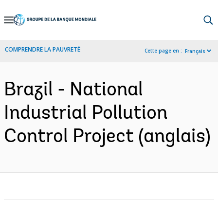
Skip
to
Main
COMPRENDRE LA PAUVRETÉ
Cette page en :
Français
Navigation
Brazil - National
Industrial Pollution
Control Project (anglais)