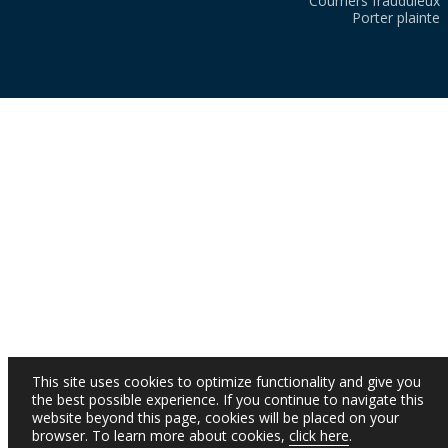
Courriers frauduleux
Porter plainte
This site uses cookies to optimize functionality and give you
the best possible experience. If you continue to navigate this
website beyond this page, cookies will be placed on your
browser. To learn more about cookies,
click here
.