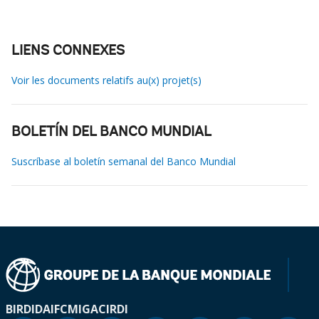
LIENS CONNEXES
Voir les documents relatifs au(x) projet(s)
BOLETÍN DEL BANCO MUNDIAL
Suscríbase al boletín semanal del Banco Mundial
BIRD
IDA
IFC
MIGA
CIRDI