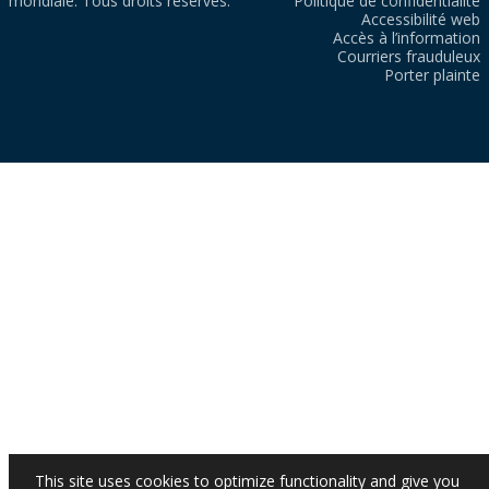
mondiale. Tous droits réservés.
Politique de confidentialité
Accessibilité web
Accès à l’information
Courriers frauduleux
Porter plainte
This site uses cookies to optimize functionality and give you