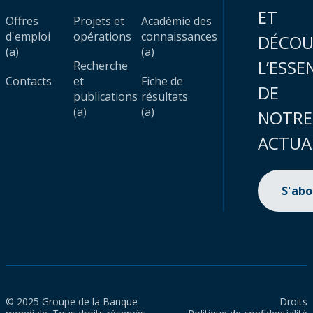
ET
Offres
Projets et
Académie des
d'emploi
opérations
connaissances
DÉCOU
(a)
(a)
L’ESSE
Recherche
Contacts
et
Fiche de
DE
publications
résultats
(a)
(a)
NOTRE
ACTUA
S'ab
© 2025 Groupe de la Banque
Droits