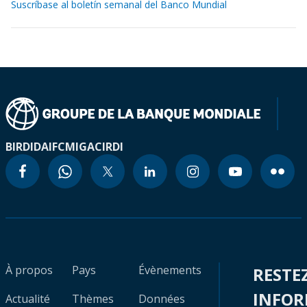
Suscríbase al boletín semanal del Banco Mundial
BIRD
IDA
IFC
MIGA
CIRDI
À propos
Pays
Évènements
RESTE
INFO
Actualité
Thèmes
Données