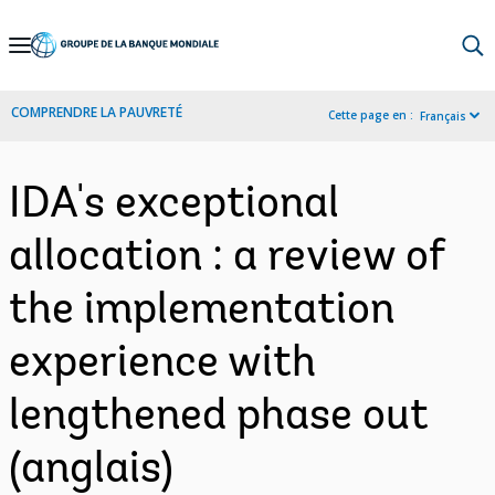
Skip
to
Main
COMPRENDRE LA PAUVRETÉ
Cette page en :
Français
Navigation
IDA's exceptional
allocation : a review of
the implementation
experience with
lengthened phase out
(anglais)